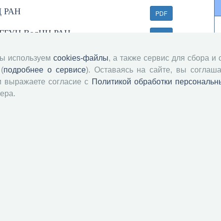
Ц РАН
PDF
 ФГБУН ВолНЦ РАН
PDF
мы используем
cookies-файлы
, а также сервис для сбора и
(
подробнее о сервисе
). Оставаясь на сайте, вы соглаша
2 году
PDF
и выражаете согласие с
Политикой обработки персональн
ера.
й академии наук
Attribution-NonCommercial-NoDerivatives 4.0 International License
 и распространять без дополнительного разрешения