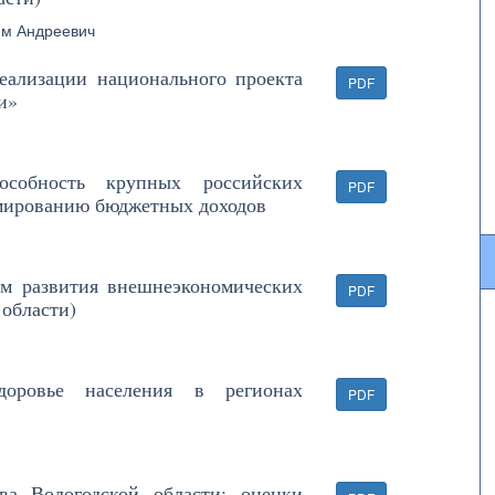
им Андреевич
еализации национального проекта
PDF
и»
собность крупных российских
PDF
рмированию бюджетных доходов
м развития внешнеэкономических
PDF
 области)
доровье населения в регионах
PDF
ва Вологодской области: оценки