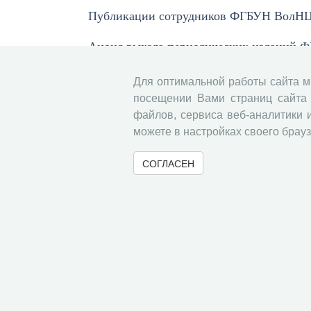
Публикации сотрудников ФГБУН ВолН
Анонс выхода периодических изданий
Без рубрики
Для оптимальной работы сайта 
посещении Вами страниц сайта 
Указатель статей, опубликованных в 202
файлов, сервиса веб-аналитики 
можете в настройках своего брауз
« Вернуться назад
СОГЛАСЕН
© 2000-2026 Вологодский научный центр Российско
Контент доступен под лицензией
Creative Commons 
Метаданные издания можно просматривать, скачивать, копировать