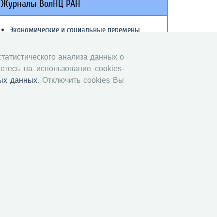
Журналы ВолНЦ РАН
Экономические и социальные перемены
Проблемы развития территории
Вопросы территориального развития
 статистического анализа данных о
етесь на использование cookies-
Социальное пространство
ых данных
. Отключить cookies Вы
Юный экономист
АгроЗооТехника