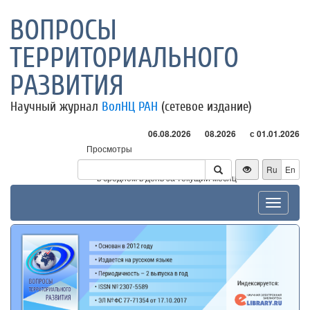
ВОПРОСЫ
ТЕРРИТОРИАЛЬНОГО
РАЗВИТИЯ
Научный журнал
ВолНЦ РАН
(сетевое издание)
06.08.2026
08.2026
с 01.01.2026
Просмотры
Посетители
Ru
En
* - в среднем в день за текущий месяц
Toggle
navigat