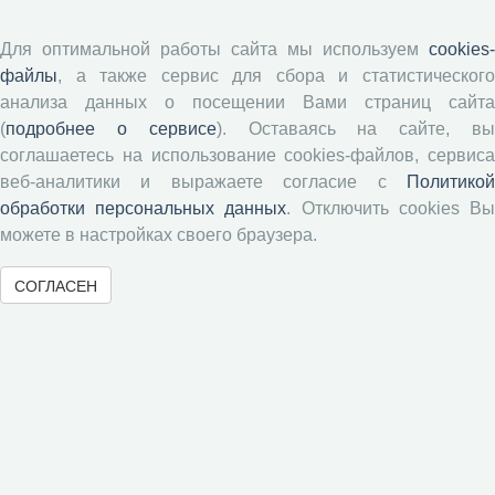
Согласие на обработку персональных данных
Авторские права
Для оптимальной работы сайта мы используем
cookies-
файлы
, а также сервис для сбора и статистического
Рецензентам
анализа данных о посещении Вами страниц сайта
(
подробнее о сервисе
). Оставаясь на сайте, в
соглашаетесь на использование cookies-файлов, сервиса
Памятка рецензенту
веб-аналитики и выражаете согласие с
Политикой
Положение о рецензировании
обработки персональных данных
. Отключить cookies В
Форма рецензии
можете в настройках своего браузера.
СОГЛАСЕН
Журналы ВолНЦ РАН
Экономические и социальные перемены
Проблемы развития территории
Вопросы территориального развития
Социальное пространство
Юный экономист