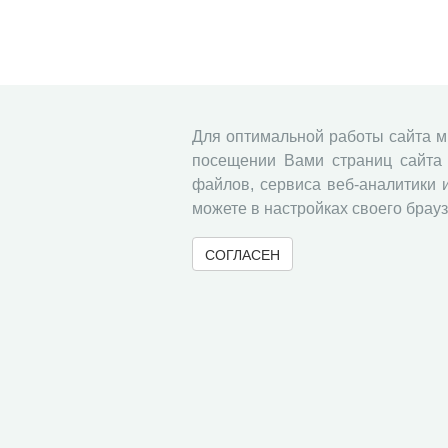
Для оптимальной работы сайта 
посещении Вами страниц сайта 
файлов, сервиса веб-аналитики 
можете в настройках своего брауз
СОГЛАСЕН
© 2000-2026 Вологодский научный центр Российско
Контент доступен под лицензией
Creative Commons 
Метаданные издания можно просматривать, скачивать, копировать