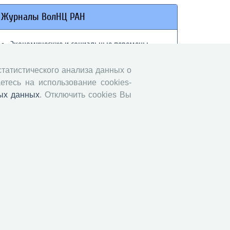
Журналы ВолНЦ РАН
Экономические и социальные перемены
Проблемы развития территории
 статистического анализа данных о
Вопросы территориального развития
етесь на использование cookies-
Социальное пространство
ых данных
. Отключить cookies Вы
Юный экономист
АгроЗооТехника