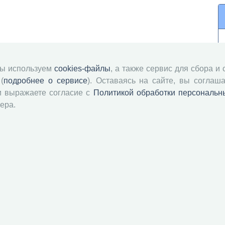
мы используем
cookies-файлы
, а также сервис для сбора и
(
подробнее о сервисе
). Оставаясь на сайте, вы соглаша
и выражаете согласие с
Политикой обработки персональн
ера.
й академии наук
Attribution-NonCommercial-NoDerivatives 4.0 International License
 и распространять без дополнительного разрешения