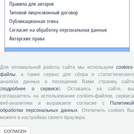
Правила для авторов
Типовой лицензионный договор
Публикационная этика
Согласие на обработку персональных данных
Авторские права
Рецензентам
Для оптимальной работы сайта мы используем
cookies-
Памятка рецензенту
файлы
, а также сервис для сбора и статистического
Положение о рецензировании
анализа данных о посещении Вами страниц сайта
Форма рецензии
(
подробнее о сервисе
). Оставаясь на сайте, в
соглашаетесь на использование cookies-файлов, сервиса
веб-аналитики и выражаете согласие с
Политикой
обработки персональных данных
Журналы ВолНЦ РАН
. Отключить cookies В
можете в настройках своего браузера.
Экономические и социальные перемены
СОГЛАСЕН