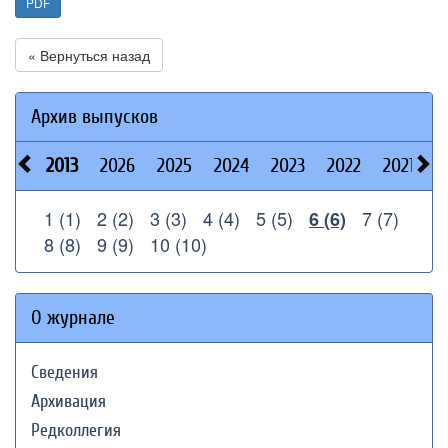
PDF
« Вернуться назад
Архив выпусков
2013
2026
2025
2024
2023
2022
2021
2
1 (1)
2 (2)
3 (3)
4 (4)
5 (5)
7 (7)
6 (6)
8 (8)
9 (9)
10 (10)
О журнале
Сведения
Архивация
Редколлегия