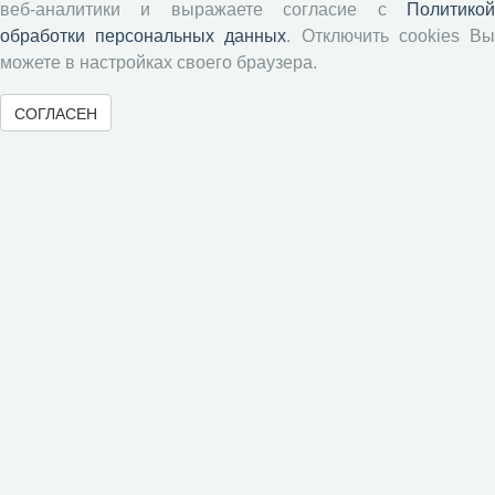
веб-аналитики и выражаете согласие с
Политикой
обработки персональных данных
. Отключить cookies В
можете в настройках своего браузера.
Журналы ВолНЦ РАН
СОГЛАСЕН
Экономические и социальные перемены
Проблемы развития территории
Вопросы территориального развития
Социальное пространство
Юный экономист
АгроЗооТехника
© 2000-2026 Вологодский научный центр Российской