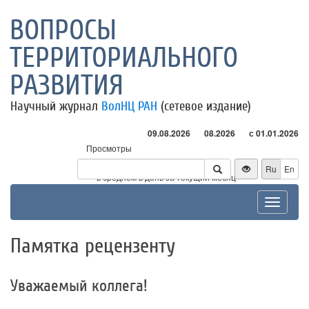
ВОПРОСЫ
ТЕРРИТОРИАЛЬНОГО
РАЗВИТИЯ
Научный журнал
ВолНЦ РАН
(сетевое издание)
09.08.2026
08.2026
с 01.01.2026
Просмотры
Посетители
Ru
En
* - в среднем в день за текущий месяц
Toggle
navigat
Памятка рецензенту
Уважаемый коллега!