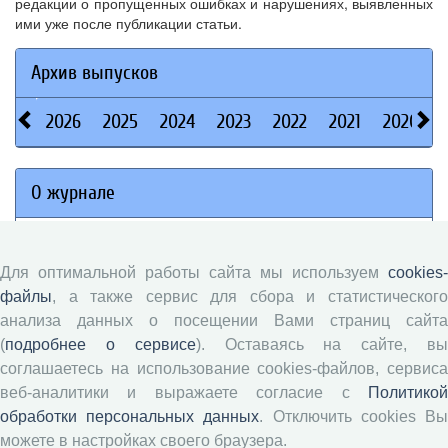
редакции о пропущенных ошибках и нарушениях, выявленных
ими уже после публикации статьи.
Архив выпусков
2026
2025
2024
2023
2022
2021
2020
О журнале
Сведения
Для оптимальной работы сайта мы используем
cookies-
Архивация
файлы
, а также сервис для сбора и статистического
Редколлегия
анализа данных о посещении Вами страниц сайта
Редсовет
(
подробнее о сервисе
). Оставаясь на сайте, в
Контакты
соглашаетесь на использование cookies-файлов, сервиса
Политика открытого доступа
веб-аналитики и выражаете согласие с
Политикой
обработки персональных данных
. Отключить cookies В
Цели и задачи
можете в настройках своего браузера.