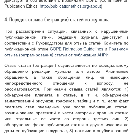
действует в соответствии с правилами COPE (Committee on
Publication Ethics,
http://publicationethics.org/about
).
4. Порядок отзыва (ретракции) статей из журнала
При рассмотрении ситуаций, связанных с нарушениями
публикационной этики, редакция журнала действует в
соответствии с Руководством для отзыва статей Комитета по
публикационной этике
COPE Retraction Guidelines
и
Правилом
отзыва (ретрагирования) статьи от публикации АНРИ
Отзыв статьи (ретракция) осуществляется по официальному
обращению редакции журнала или автора. Анонимные
обращения, а также обращения лиц, не имеющих
непосредственного отношения к вопросу, не
рассматриваются. Причинами отзыва статей являются: 1)
обнаружение плагиата в статье, в т. ч. обнаружение
заимствований рисунков, графиков, таблиц и т. п., если факт
плагиата стал очевидным уже после публикации статьи;
возникновение претензий в части авторских прав на статью
или отдельные ее части со стороны третьих лиц; 2)
обнаружение факта публикации статьи в другом издании до
даты ее публикации в журнале; 3) наличие в опубликованной