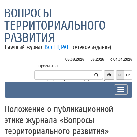
ВОПРОСЫ
ТЕРРИТОРИАЛЬНОГО
РАЗВИТИЯ
Научный журнал
ВолНЦ РАН
(сетевое издание)
08.08.2026
08.2026
с 01.01.2026
Просмотры
Посетители
Ru
En
* - в среднем в день за текущий месяц
Toggle
navigat
Положение о публикационной
этике журнала «Вопросы
территориального развития»