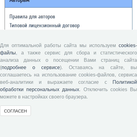
Правила для авторов
Типовой лицензионный договор
Публикационная этика
Согласие на обработку персональных данных
Для оптимальной работы сайта мы используем
cookies-
Авторские права
файлы
, а также сервис для сбора и статистического
анализа данных о посещении Вами страниц сайта
(
подробнее о сервисе
). Оставаясь на сайте, в
Рецензентам
соглашаетесь на использование cookies-файлов, сервиса
веб-аналитики и выражаете согласие с
Политикой
Памятка рецензенту
обработки персональных данных
. Отключить cookies В
Положение о рецензировании
можете в настройках своего браузера.
Форма рецензии
СОГЛАСЕН
Журналы ВолНЦ РАН