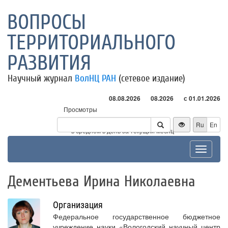
ВОПРОСЫ
ТЕРРИТОРИАЛЬНОГО
РАЗВИТИЯ
Научный журнал
ВолНЦ РАН
(сетевое издание)
08.08.2026
08.2026
с 01.01.2026
Просмотры
Посетители
Ru
En
* - в среднем в день за текущий месяц
Toggle
navigat
Дементьева Ирина Николаевна
Организация
Федеральное государственное бюджетное
учреждение науки «Вологодский научный центр