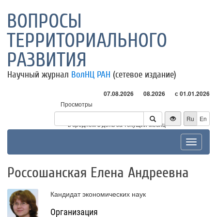
ВОПРОСЫ
ТЕРРИТОРИАЛЬНОГО
РАЗВИТИЯ
Научный журнал
ВолНЦ РАН
(сетевое издание)
07.08.2026
08.2026
с 01.01.2026
Просмотры
Посетители
Ru
En
* - в среднем в день за текущий месяц
Toggle
navigat
Россошанская Елена Андреевна
Кандидат экономических наук
Организация