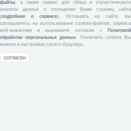
файлы
, а также сервис для сбора и статистического
анализа данных о посещении Вами страниц сайта
Журналы ВолНЦ РАН
(
подробнее о сервисе
). Оставаясь на сайте, в
соглашаетесь на использование cookies-файлов, сервиса
веб-аналитики и выражаете согласие с
Политикой
Экономические и социальные перемены
обработки персональных данных
. Отключить cookies В
Проблемы развития территории
можете в настройках своего браузера.
Вопросы территориального развития
Социальное пространство
СОГЛАСЕН
Юный экономист
АгроЗооТехника
© 2000-2026 Вологодский научный центр Российской
академии наук