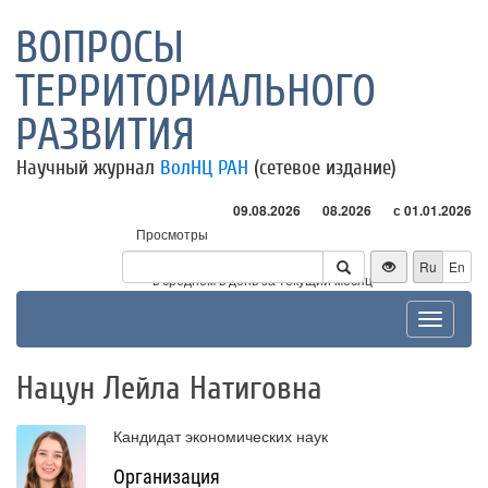
ВОПРОСЫ
ТЕРРИТОРИАЛЬНОГО
РАЗВИТИЯ
Научный журнал
ВолНЦ РАН
(сетевое издание)
09.08.2026
08.2026
с 01.01.2026
Просмотры
Посетители
Ru
En
* - в среднем в день за текущий месяц
Toggle
navigat
Нацун Лейла Натиговна
Кандидат экономических наук
Организация