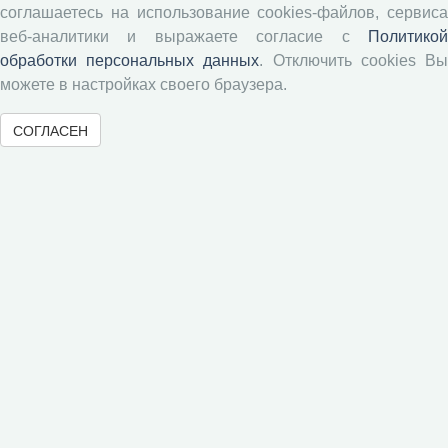
соглашаетесь на использование cookies-файлов, сервиса
Экономические и социальные перемены
веб-аналитики и выражаете согласие с
Политикой
Проблемы развития территории
обработки персональных данных
. Отключить cookies В
Вопросы территориального развития
можете в настройках своего браузера.
Социальное пространство
СОГЛАСЕН
Юный экономист
АгроЗооТехника
© 2000-2026 Вологодский научный центр Российской
академии наук
Контент доступен под лицензией
Creative Commons Attribution-
NonCommercial-NoDerivatives 4.0 International License
Метаданные издания можно просматривать, скачивать, копировать и
распространять без дополнительного разрешения