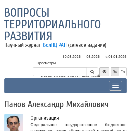
ВОПРОСЫ
ТЕРРИТОРИАЛЬНОГО
РАЗВИТИЯ
Научный журнал
ВолНЦ РАН
(сетевое издание)
10.08.2026
08.2026
с 01.01.2026
Просмотры
Посетители
Ru
En
* - в среднем в день за текущий месяц
Toggle
navigat
Панов Александр Михайлович
Организация
Федеральное государственное бюджетное
учреждение науки «Вологодский научный центр