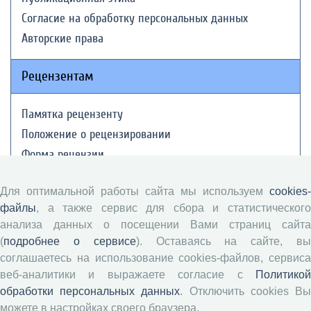
Согласие на обработку персональных данных
Авторские права
Рецензентам
Памятка рецензенту
Положение о рецензировании
Форма рецензии
Для оптимальной работы сайта мы используем
cookies-
Журналы ВолНЦ РАН
файлы
, а также сервис для сбора и статистического
анализа данных о посещении Вами страниц сайта
(
подробнее о сервисе
). Оставаясь на сайте, в
Экономические и социальные перемены
соглашаетесь на использование cookies-файлов, сервиса
Проблемы развития территории
веб-аналитики и выражаете согласие с
Политикой
Вопросы территориального развития
обработки персональных данных
. Отключить cookies В
Социальное пространство
можете в настройках своего браузера.