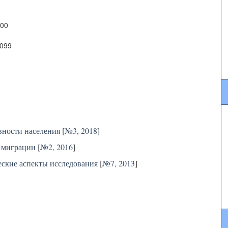
600
2099
вности населения
[
№3, 2018
]
 миграции
[
№2, 2016
]
еские аспекты исследования
[
№7, 2013
]