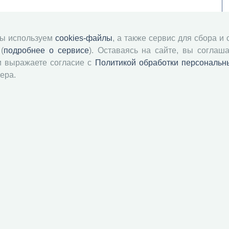
мы используем
cookies-файлы
, а также сервис для сбора и
(
подробнее о сервисе
). Оставаясь на сайте, вы соглаша
и выражаете согласие с
Политикой обработки персональн
ера.
й академии наук
Attribution-NonCommercial-NoDerivatives 4.0 International License
 и распространять без дополнительного разрешения