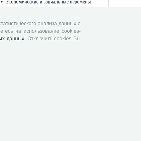
Экономические и социальные перемены
Проблемы развития территории
Вопросы территориального развития
 статистического анализа данных о
Социальное пространство
етесь на использование cookies-
Юный экономист
ых данных
. Отключить cookies Вы
АгроЗооТехника