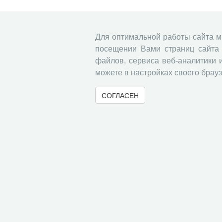
Для оптимальной работы сайта 
посещении Вами страниц сайта 
файлов, сервиса веб-аналитики 
можете в настройках своего брауз
СОГЛАСЕН
© 2000-2026 Вологодский научный центр Российско
Контент доступен под лицензией
Creative Commons 
Метаданные издания можно просматривать, скачивать, копировать