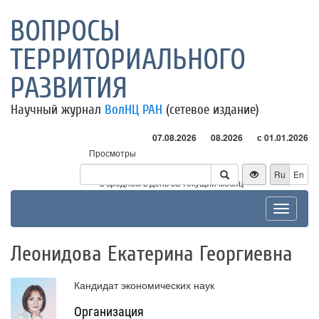
ВОПРОСЫ
ТЕРРИТОРИАЛЬНОГО
РАЗВИТИЯ
Научный журнал
ВолНЦ РАН
(сетевое издание)
07.08.2026
08.2026
с 01.01.2026
Просмотры
Посетители
Ru
En
* - в среднем в день за текущий месяц
Toggle
navigat
Леонидова Екатерина Георгиевна
Кандидат экономических наук
Организация