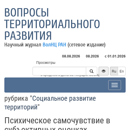
ВОПРОСЫ
ТЕРРИТОРИАЛЬНОГО
РАЗВИТИЯ
Научный журнал
ВолНЦ РАН
(сетевое издание)
08.08.2026
08.2026
с 01.01.2026
Просмотры
Посетители
Ru
En
* - в среднем в день за текущий месяц
Toggle
navigat
рубрика "
Социальное развитие
территорий
"
Психическое самочувствие в
субъективных оценках