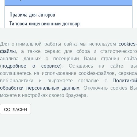
Правила для авторов
Типовой лицензионный договор
Публикационная этика
Согласие на обработку персональных данных
Для оптимальной работы сайта мы используем
cookies-
Авторские права
файлы
, а также сервис для сбора и статистического
анализа данных о посещении Вами страниц сайта
Рецензентам
(
подробнее о сервисе
). Оставаясь на сайте, в
соглашаетесь на использование cookies-файлов, сервиса
веб-аналитики и выражаете согласие с
Политикой
Памятка рецензенту
обработки персональных данных
. Отключить cookies В
Положение о рецензировании
можете в настройках своего браузера.
Форма рецензии
СОГЛАСЕН
Журналы ВолНЦ РАН